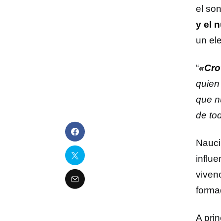
el so
y el 
un el
“
«Cr
quien
que n
de to
Nauci
influe
viven
forma
A pri