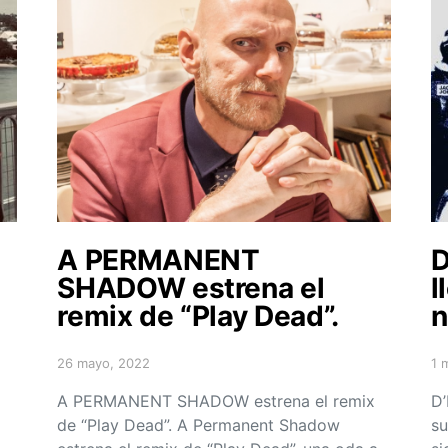
A PERMANENT
D
SHADOW estrena el
l
e
remix de “Play Dead”.
n
26 mayo, 2022
1 
Posted on
Po
A PERMANENT SHADOW estrena el remix
D’
de “Play Dead”. A Permanent Shadow
su