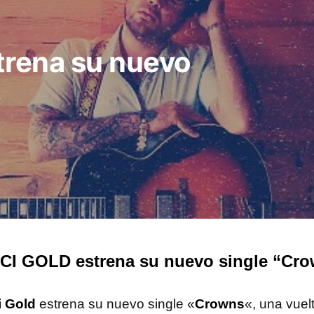
rena su nuevo
.
I GOLD estrena su nuevo single “Cro
 Gold
estrena su nuevo single «
Crowns
«, una vuel