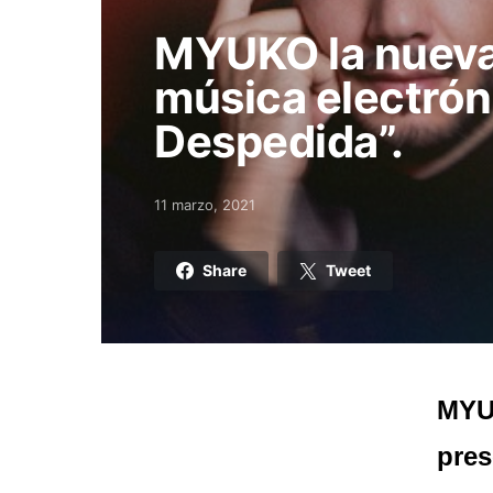
MYUKO la nueva
música electrón
Despedida”.
11 marzo, 2021
Posted on
Share
Tweet
MYUK
pres