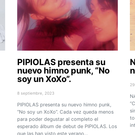
PIPIOLAS presenta su
N
nuevo himno punk, “No
n
soy un XoXo”.
29
Po
8 septiembre, 2023
Posted on
NA
“C
PIPIOLAS presenta su nuevo himno punk,
si
“No soy un XoXo”. Cada vez queda menos
to
para poder degustar al completo el
in
esperado álbum de debut de PIPIOLAS. Los
que las han visto este verano…