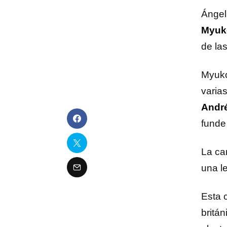
Ángel
Myuk
de la
Myuko
varia
André
funde
La ca
una le
Esta 
britán