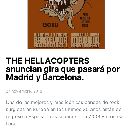
THE HELLACOPTERS
anuncian gira que pasará por
Madrid y Barcelona.
27 noviembre, 2018
Posted on
Una de las mejores y más icónicas bandas de rock
surgidas en Europa en los últimos 30 años están de
regreso a España. Tras separarse en 2008 y reunirse
hace…