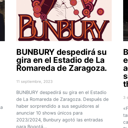
BUNBURY despedirá su
l
gira en el Estadio de La
e
Romareda de Zaragoza.
a
s
11 septiembre, 2023
t
Posted on
BUNBURY despedirá su gira en el Estadio
3 
de La Romareda de Zaragoza. Después de
Po
haber sorprendido a sus seguidores al
ña
«F
anunciar 10 shows únicos para
ta
2023/2024, Bunbury agotó las entradas
ca
para Bogotá…