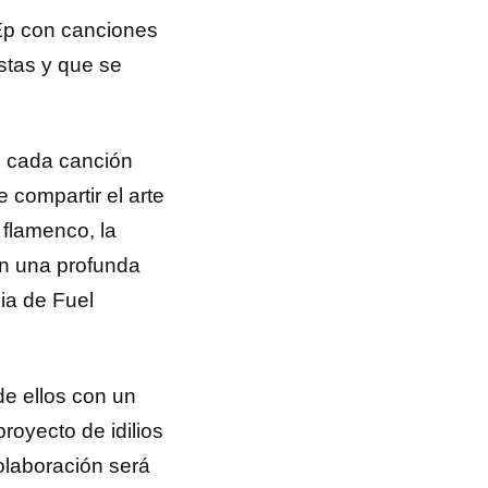
Ep con canciones
istas y que se
de cada canción
 compartir el arte
 flamenco, la
ten una profunda
pia de Fuel
de ellos con un
proyecto de idilios
olaboración será