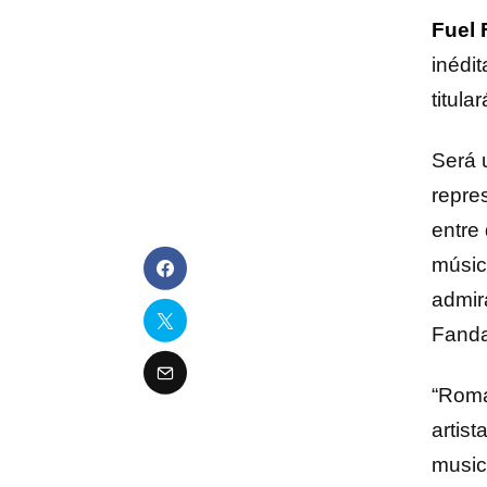
Fuel
inédit
titula
Será 
repre
entre
música
admira
Fand
“Roma
artist
music