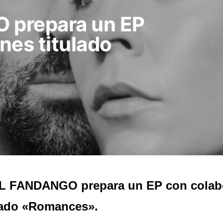
 prepara un EP
nes titulado
L FANDANGO prepara un EP con colab
lado «Romances».