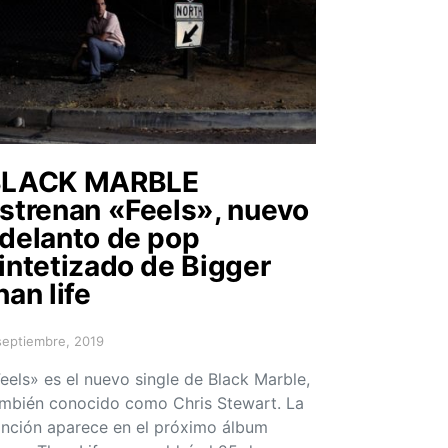
BLACK MARBLE
strenan «Feels», nuevo
delanto de pop
intetizado de Bigger
han life
septiembre, 2019
sted on
eels» es el nuevo single de Black Marble,
mbién conocido como Chris Stewart. La
nción aparece en el próximo álbum