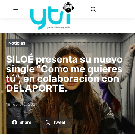
Noticias
SILOÉ presenta su nuevo
single “Como me quieres
tú”, en colaboración con
DELAPORTE.
18 febrero, 2021
Posted on
Share
Tweet