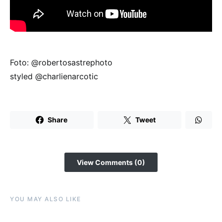
Foto: @robertosastrephoto
styled @charlienarcotic
Share
Tweet
View Comments (0)
YOU MAY ALSO LIKE