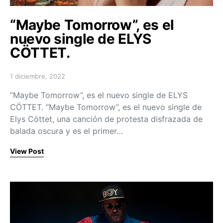
“Maybe Tomorrow”, es el
nuevo single de ELYS
CÖTTET.
1 diciembre, 2022
Posted on
“Maybe Tomorrow”, es el nuevo single de ELYS
CÖTTET. “Maybe Tomorrow”, es el nuevo single de
Elys Cöttet, una canción de protesta disfrazada de
balada oscura y es el primer…
View Post