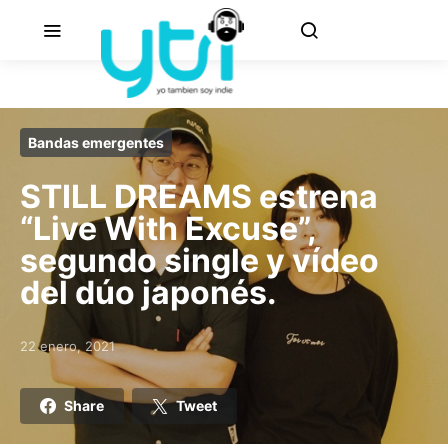
Bandas emergentes
STILL DREAMS estrena
“Live With Excuse”,
segundo single y vídeo
del dúo japonés.
22 enero, 2021
Posted on
Share
Tweet