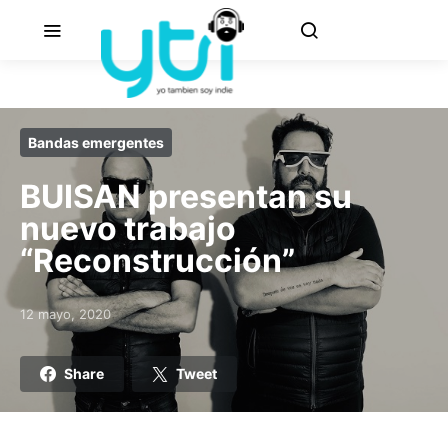
Bandas emergentes
BUISAN presentan su
nuevo trabajo
“Reconstrucción”
12 mayo, 2020
Posted on
Share
Tweet