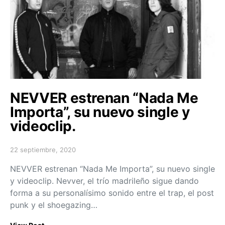
NEVVER estrenan “Nada Me
Importa”, su nuevo single y
videoclip.
22 septiembre, 2020
Posted on
NEVVER estrenan “Nada Me Importa”, su nuevo single
y videoclip. Nevver, el trío madrileño sigue dando
forma a su personalísimo sonido entre el trap, el post
punk y el shoegazing…