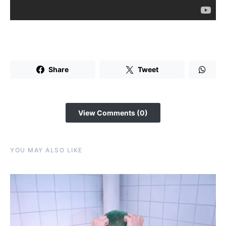
Share
Tweet
View Comments (0)
YOU MAY ALSO LIKE