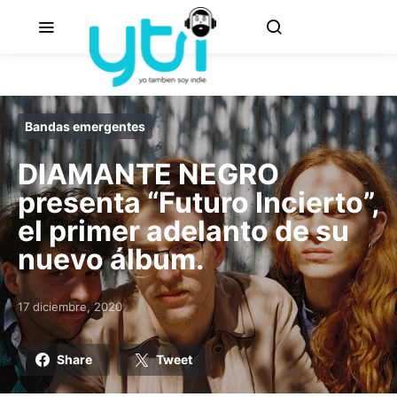
Bandas emergentes
DIAMANTE NEGRO
presenta “Futuro Incierto”,
el primer adelanto de su
nuevo álbum.
17 diciembre, 2020
Posted on
Share
Tweet