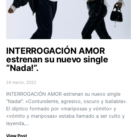
INTERROGACIÓN AMOR
estrenan su nuevo single
“Nada!”.
24 marzo, 2022
Posted on
INTERROGACIÓN AMOR estrenan su nuevo single
“Nada!”. «Contundente, agresivo, oscuro y bailable».
El díptico formado por «mariposas y vómito» y
«vómito y mariposas» estaba llamado a ser culto y
leyenda,…
View Post