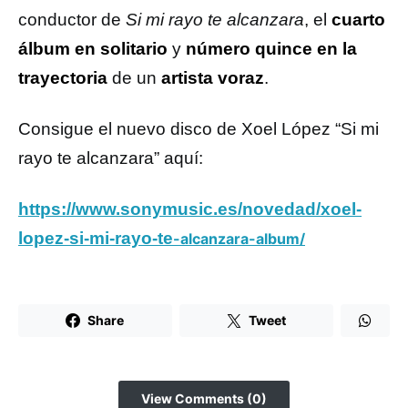
conductor de
Si mi rayo te alcanzara
, el
cuarto
álbum en solitario
y
número quince en la
trayectoria
de un
artista voraz
.
Consigue el nuevo disco de Xoel López “Si mi
rayo te alcanzara” aquí:
https://www.sonymusic.es/novedad/xoel-
lopez-si-mi-rayo-te
-alcanzara-album/
Share
Tweet
View Comments (0)