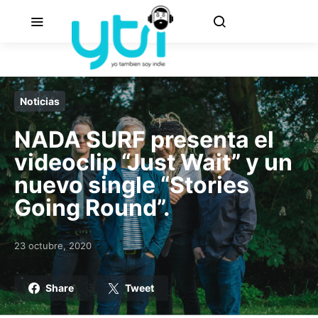
Noticias
NADA SURF presenta el
videoclip “Just Wait” y un
nuevo single “Stories
Going Round”.
23 octubre, 2020
Posted on
Share
Tweet