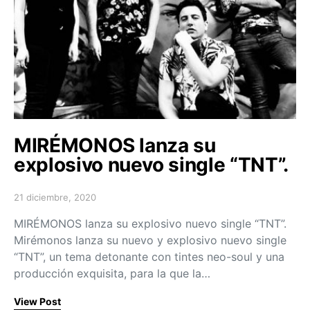
MIRÉMONOS lanza su
explosivo nuevo single “TNT”.
21 diciembre, 2020
Posted on
MIRÉMONOS lanza su explosivo nuevo single “TNT”.
Mirémonos lanza su nuevo y explosivo nuevo single
“TNT”, un tema detonante con tintes neo-soul y una
producción exquisita, para la que la…
View Post