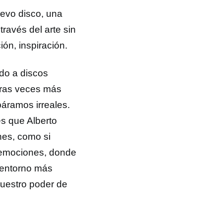
uevo disco, una
ravés del arte sin
ón, inspiración.
do a discos
otras veces más
páramos irreales.
es que Alberto
nes, como si
e emociones, donde
 entorno más
nuestro poder de