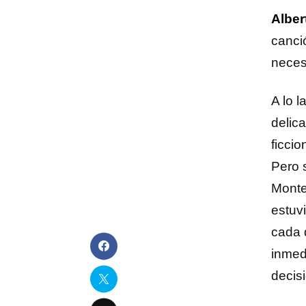
Alber
canci
neces
A lo 
delic
ficci
Pero 
Monte
estuv
cada 
inmed
decis