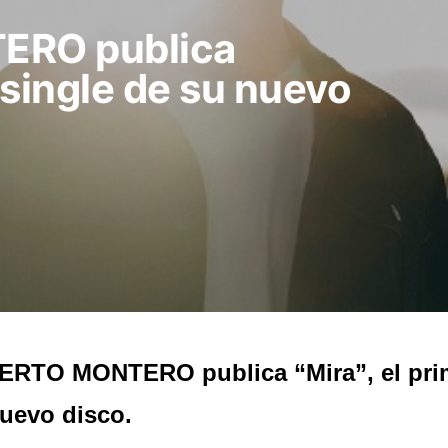
RO publica
r single de su nuevo
RTO MONTERO publica “Mira”, el prim
uevo disco.