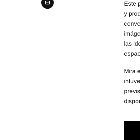
Este 
y pro
conve
imáge
las i
espac
Mira 
intuy
previ
dispo