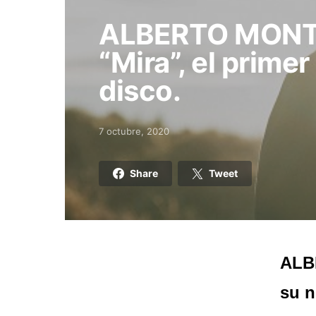
ALBERTO MONTE
“Mira”, el prime
disco.
7 octubre, 2020
Posted on
Share
Tweet
ALBE
su n