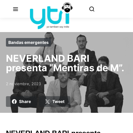
Bandas emergentes
NEVERLAND BARI
presenta “Mentiras de M”.
2 noviembre, 2023
Posted on
Share
Tweet