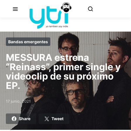
Bandas emergentes
MESSURA estrena
“Reinass”, primer single y
videoclip de su próximo
EP.
17 junio, 2021
Posted on
Share
Tweet