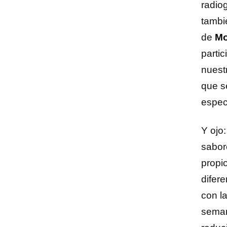
radio
tambi
de
Mo
partic
nuestr
que s
espec
Y ojo
sabore
propi
difer
con l
seman