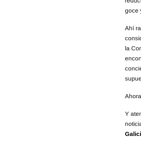
reduc
goce 
Ahí ra
consi
la C
encon
conci
supues
Ahora
Y ate
notici
Galic