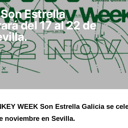
on Estrella
ará del 17 al 22 de
illa.
EY WEEK Son Estrella Galicia se celeb
e noviembre en Sevilla.