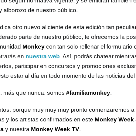
ido según normativa vigente, y se emitirán también 
y alborozo de nuestro público.
dica otro nuevo aliciente de esta edición tan peculiar
derado parte de nuestro público, te ofrecemos la posi
omunidad
Monkey
con tan solo rellenar el formulario 
trarás en
nuestra web
. Así, podrás chatear mientra
ertos, participar en concursos y promociones exclusi
to estar al día en todo momento de las noticias del f
, más que nunca, somos
#familiamonkey
.
ntos, porque muy muy muy pronto comenzaremos a
as y los artistas confirmados en este
Monkey Week S
ia
y nuestra
Monkey Week TV
.