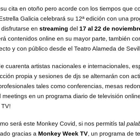
a su cita en otoño pero acorde con los tiempos que
strella Galicia celebrará su 12ª edición con una p
 disfrutarse en
streaming
del
17 al 22 de noviembr
erá contenidos online en su mayor parte, también co
recto y con público desde el Teatro Alameda de Sevil
e cuarenta artistas nacionales e internacionales, e
cción propia y sesiones de djs se alternarán con ac
 profesionales tales como conferencias, mesas redon
 meetings en un programa diario de televisión onlin
 TV!
mo será este Monkey Covid, si nos permitís tal
pala
ulado gracias a
Monkey Week TV
, un programa de te