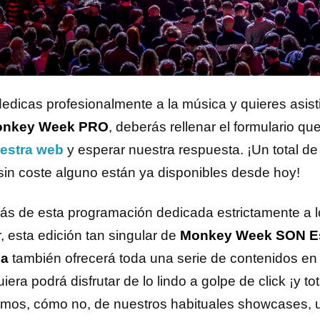
dedicas profesionalmente a la música y quieres asistir
nkey Week PRO
, deberás rellenar el formulario q
estra web
y esperar nuestra respuesta. ¡Un total de
in coste alguno están ya disponibles desde hoy!
s de esta programación dedicada estrictamente a lo
, esta edición tan singular de
Monkey Week SON Es
ia
también ofrecerá toda una serie de contenidos en 
iera podrá disfrutar de lo lindo a golpe de click ¡y to
mos, cómo no, de nuestros habituales showcases, u