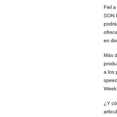
Fiel 
SON E
podrá
ofrec
en di
Más d
produ
a los
speed
Week
¿Y có
artic