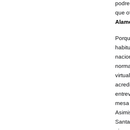
podre
que o
Alam
Porqu
habit
nacio
norma
virtua
acred
entre
mesa 
Asimi
Santa