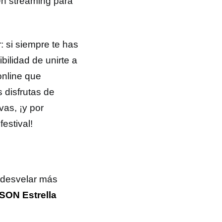
en streaming para
: si siempre te has
bilidad de unirte a
online que
s disfrutas de
vas, ¡y por
estival!
 desvelar más
ON Estrella