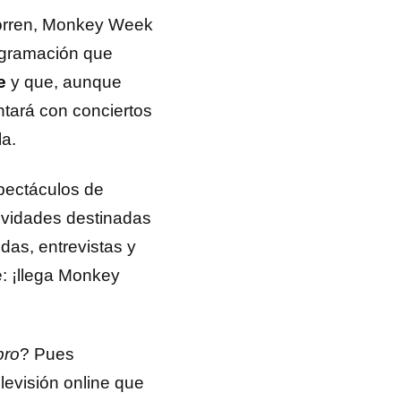
 corren, Monkey Week
rogramación que
e
y que, aunque
ntará con conciertos
la.
spectáculos de
tividades destinadas
das, entrevistas y
e: ¡llega Monkey
bro
? Pues
levisión online que