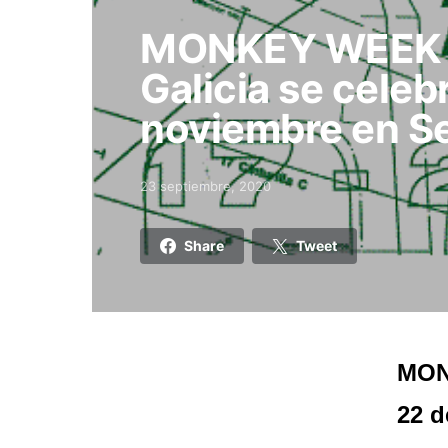
MONKEY WEEK S
Galicia se celebr
noviembre en Sev
23 septiembre, 2020
Posted on
Share
Tweet
MONK
22 d