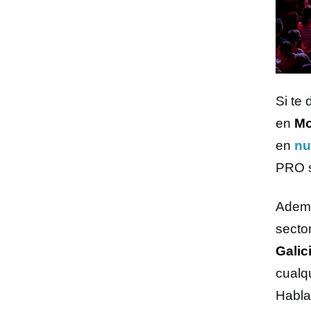
Si te 
en
Mo
en
nu
PRO s
Ademá
sector
Galic
cualqu
Habla