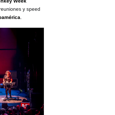
nkey Week
 reuniones y speed
oamérica
.