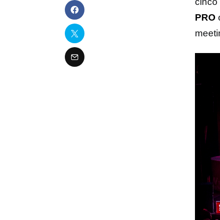
cinco 
PRO
o
meeti