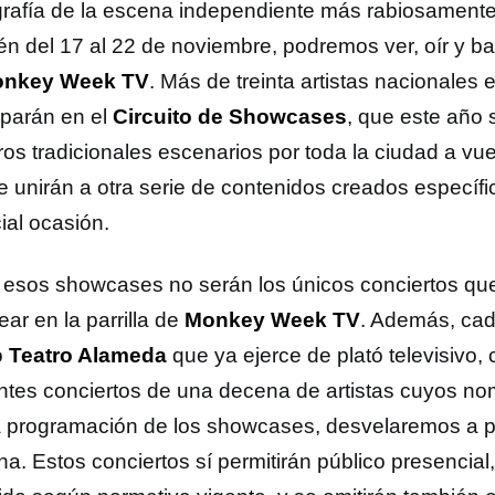
grafía de la escena independiente más rabiosamente
én del 17 al 22 de noviembre, podremos ver, oír y bai
nkey Week TV
. Más de treinta artistas nacionales 
iparán en el
Circuito de Showcases
, que este año 
os tradicionales escenarios por toda la ciudad a vue
e unirán a otra serie de contenidos creados específ
ial ocasión.
: esos showcases no serán los únicos conciertos q
ar en la parrilla de
Monkey Week TV
. Además, cad
o
Teatro Alameda
que ya ejerce de plató televisivo
entes conciertos de una decena de artistas cuyos n
a programación de los showcases, desvelaremos a pa
a. Estos conciertos sí permitirán público presencial,