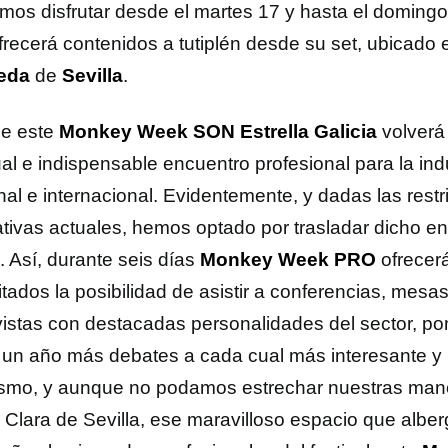
mos disfrutar desde el martes 17 y hasta el doming
frecerá contenidos a tutiplén desde su set, ubicado 
eda
de
Sevilla
.
e este
Monkey Week SON Estrella Galicia
volverá 
ual e indispensable encuentro profesional para la ind
nal e internacional. Evidentemente, y dadas las restr
tivas actuales, hemos optado por trasladar dicho e
l. Así, durante seis días
Monkey Week PRO
ofrecerá
itados la posibilidad de asistir a conferencias, mesa
vistas con destacadas personalidades del sector, po
un año más debates a cada cual más interesante y 
smo, y aunque no podamos estrechar nuestras mano
 Clara de Sevilla, ese maravilloso espacio que alb