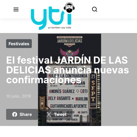
Festivales
El festival JARDÍN DE LAS
DELICIAS anuncia nuevas
confirmaciones
10 julio, 2019
Posted on
Share
Tweet