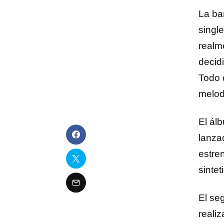
La b
singl
realm
decid
Todo d
melod
El ál
lanza
estre
sinte
El se
reali