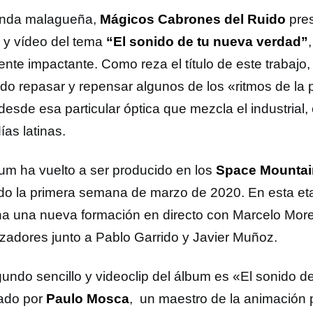
anda malagueña,
Mágicos Cabrones del Ruido
pre
e y vídeo del tema
“El sonido de tu nueva verdad”
ente impactante. Como reza el título de este trabajo,
ido repasar y repensar algunos de los «ritmos de l
esde esa particular óptica que mezcla el industrial, e
ías latinas.
bum ha vuelto a ser producido en los
Space Mountai
do la primera semana de marzo de 2020. En esta et
na una nueva formación en directo con Marcelo Moren
tizadores junto a Pablo Garrido y Javier Muñoz.
gundo sencillo y videoclip del álbum es «El sonido 
zado por
Paulo Mosca
, un maestro de la animación 