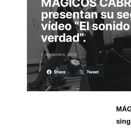
MÁGICOS CABR
presentan su se
vídeo “El sonido
verdad”.
2 septiembre, 2020
Posted on
Share
Tweet
MÁG
sing