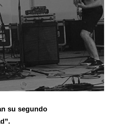
n su segundo
ad”.