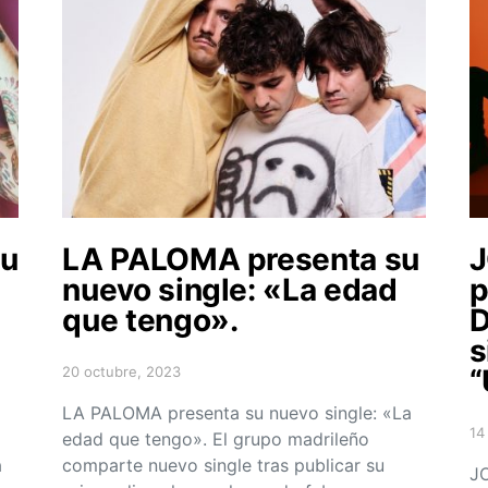
su
LA PALOMA presenta su
nuevo single: «La edad
p
que tengo».
D
s
20 octubre, 2023
“
Posted on
LA PALOMA presenta su nuevo single: «La
14
edad que tengo». El grupo madrileño
Po
a
comparte nuevo single tras publicar su
JO