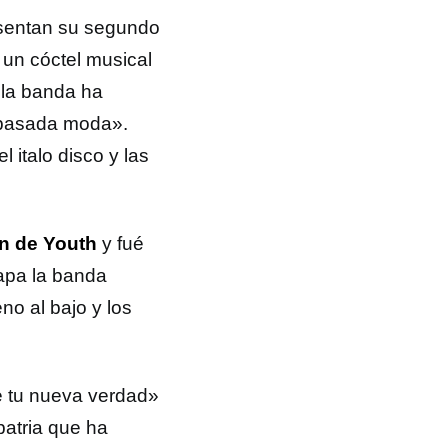
sentan su segundo
, un cóctel musical
 la banda ha
a pasada moda».
l italo disco y las
n de Youth
y fué
apa la banda
o al bajo y los
de tu nueva verdad»
patria que ha