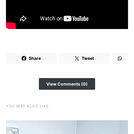
Share
Tweet
View Comments (0)
YOU MAY ALSO LIKE