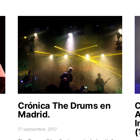
Crónica The Drums en
C
Madrid.
A
I
17 septiembre, 2017
(
Posted on