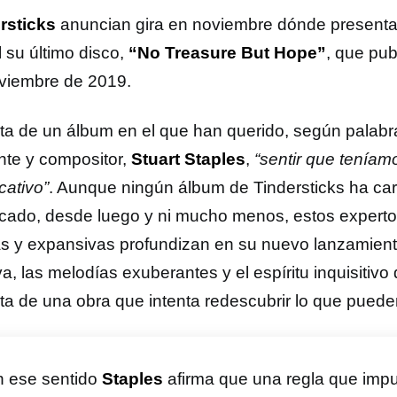
rsticks
anuncian gira en noviembre dónde presentar
l su último disco,
“No Treasure But Hope”
, que pu
viembre de 2019.
ata de un álbum en el que han querido, según palabra
nte y compositor,
Stuart Staples
,
“sentir que teníam
icativo”
. Aunque ningún álbum de Tindersticks ha ca
ficado, desde luego y ni mucho menos, estos expert
as y expansivas profundizan en su nuevo lanzamiento
iva, las melodías exuberantes y el espíritu inquisitiv
ata de una obra que intenta redescubrir lo que puede
n ese sentido
Staples
afirma que una regla que impu