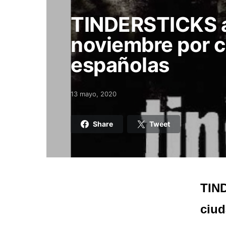
TINDERSTICKS a
noviembre por c
españolas
13 mayo, 2020
Posted on
Share
Tweet
TIND
ciud