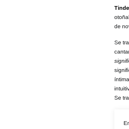
Tinde
otoña
de no
Se tr
canta
signif
signi
íntim
intuit
Se tr
E