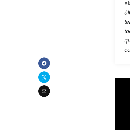
el
ál
te
to
qu
co