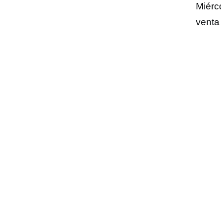
Miérc
venta