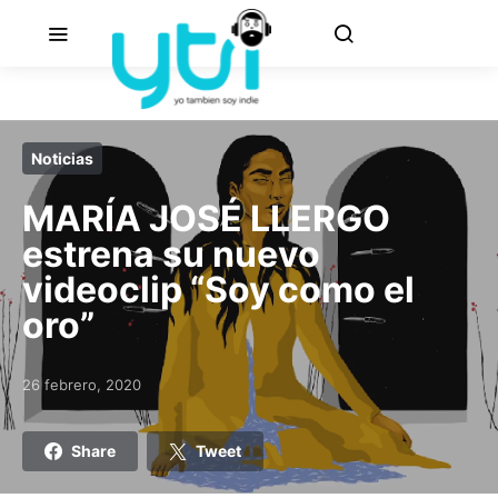
Noticias
MARÍA JOSÉ LLERGO
estrena su nuevo
videoclip “Soy como el
oro”
26 febrero, 2020
Posted on
Share
Tweet