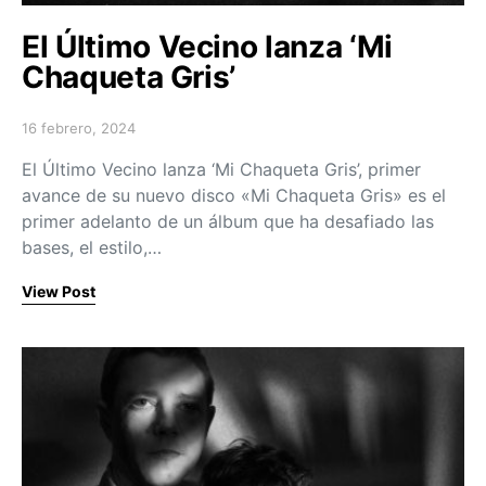
El Último Vecino lanza ‘Mi
Chaqueta Gris’
16 febrero, 2024
Posted on
El Último Vecino lanza ‘Mi Chaqueta Gris’, primer
avance de su nuevo disco «Mi Chaqueta Gris» es el
primer adelanto de un álbum que ha desafiado las
bases, el estilo,…
View Post