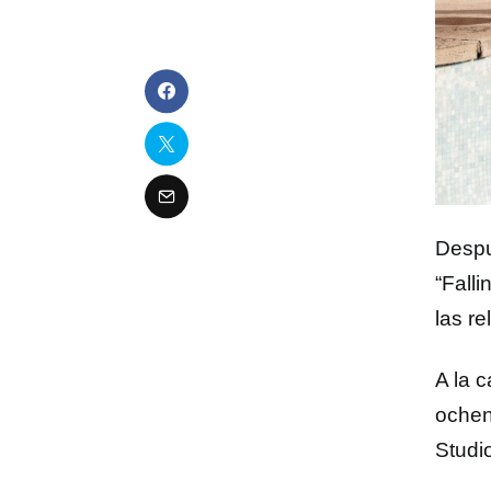
Despu
“Falli
las re
A la 
ochen
Studio