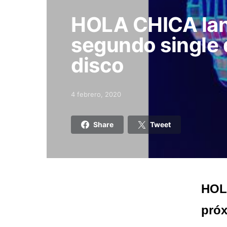
HOLA CHICA lanz
segundo single 
disco
4 febrero, 2020
Posted on
Share
Tweet
HOLA
próx