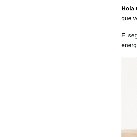
Hola 
que ve
El se
energ