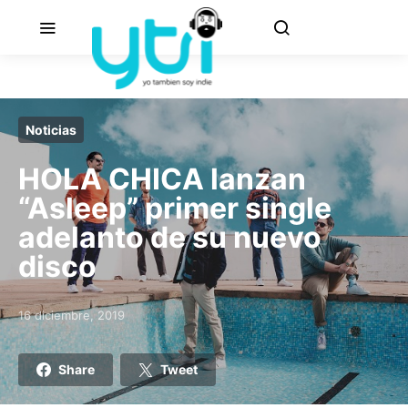
Noticias
HOLA CHICA lanzan
“Asleep” primer single
adelanto de su nuevo
disco
16 diciembre, 2019
Posted on
Share
Tweet