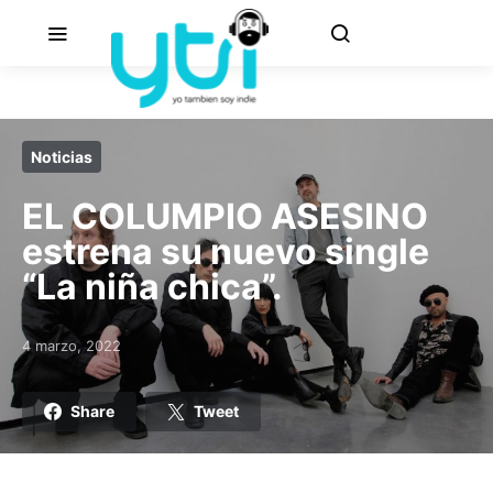
Noticias
EL COLUMPIO ASESINO
estrena su nuevo single
“La niña chica”.
4 marzo, 2022
Posted on
Share
Tweet