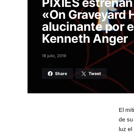
PIXIES estrenan
«On Graveyard Hi
alucinante por e
Kenneth Anger
18 julio, 2019
Posted on
Share
Tweet
El mí
de su
luz e