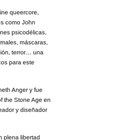
ine queercore,
res como John
nes psicodélicas,
ormales, máscaras,
cción, terror… una
cos para este
neth Anger y fue
f the Stone Age en
eador y diseñador
n plena libertad