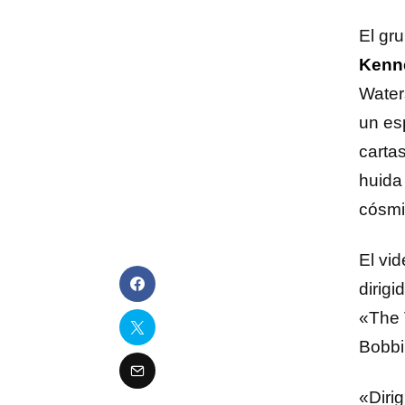
El gr
Kenn
Water
un es
cartas
huida
cósmi
El vi
dirig
«The 
Bobbi
«Dirig