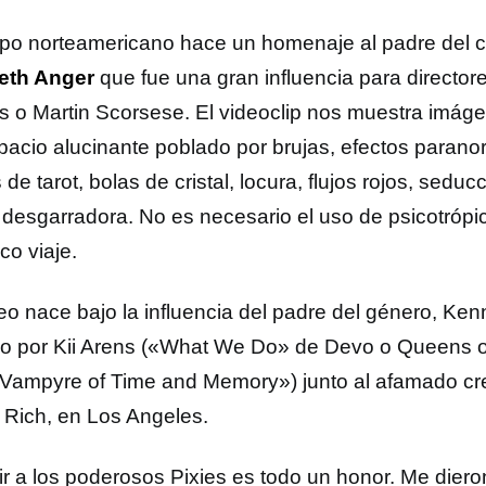
upo norteamericano hace un homenaje al padre del c
eth Anger
que fue una gran influencia para directo
s o Martin Scorsese. El videoclip nos muestra imáge
pacio alucinante poblado por brujas, efectos paran
 de tarot, bolas de cristal, locura, flujos rojos, sedu
 desgarradora. No es necesario el uso de psicotrópi
co viaje.
deo nace bajo la influencia del padre del género, Ken
ido por Kii Arens («What We Do» de Devo o Queens o
Vampyre of Time and Memory») junto al afamado cr
 Rich, en Los Angeles.
ir a los poderosos Pixies es todo un honor. Me diero