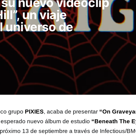
 su nuevo videoclip
ll”, un viaje
l universo de
tico grupo
PIXIES
, acaba de presentar
“On Graveyar
 esperado nuevo álbum de estudio
“Beneath The E
l próximo 13 de septiembre a través de Infectious/B