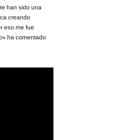
pre han sido una
ica creando
or eso me fue
lico» ha comentado