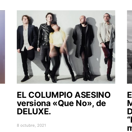
EL COLUMPIO ASESINO
E
versiona «Que No», de
M
DELUXE.
D
“
8 octubre, 2021
m
Posted on