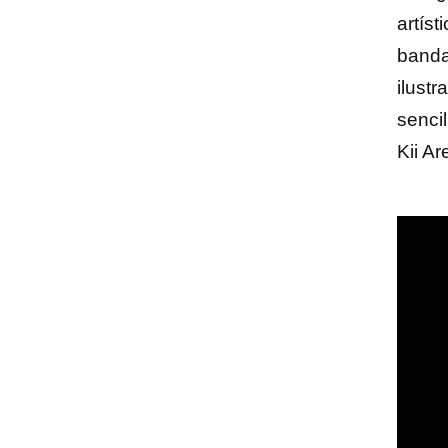
artís
banda
ilust
senci
Kii Ar