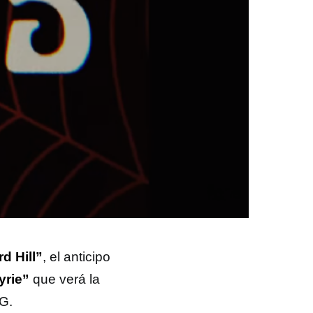
d Hill”
, el anticipo
yrie”
que verá la
MG.