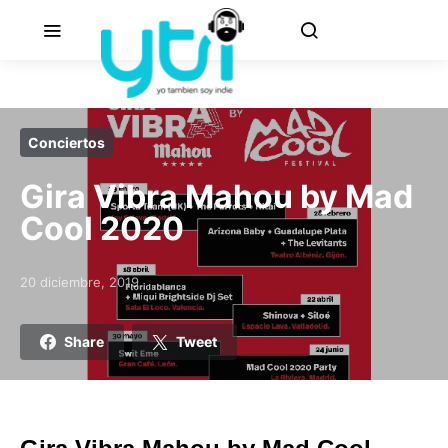
Conciertos
Gira Vibra Mahou by Mad
Cool 2020
20 diciembre, 2019
Posted on
Share
Tweet