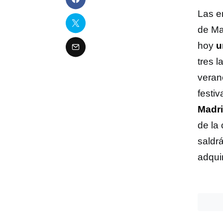
Las e
de Ma
hoy
u
tres 
veran
festiv
Madri
de la
saldr
adquir