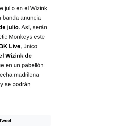
e julio en el Wizink
La banda anuncia
e julio
. Así, serán
rctic Monkeys este
BK Live
, único
 el Wizink de
úe en un pabellón
 fecha madrileña
y se podrán
Tweet