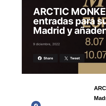
ARCTIC MONKE
entradas para s
Madrid y añaden
9 diciembre, 2022
Posted on
Share
Tweet
ARC
Madr