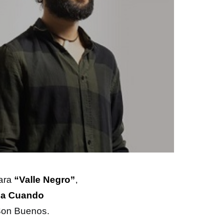
para
“Valle Negro”
,
ma Cuando
 Son Buenos.