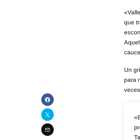
«Vall
que tr
escon
Aquel
cauce
Un gr
para 
veces
«E
pr
Ta