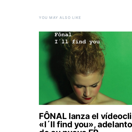
YOU MAY ALSO LIKE
FÔNAL lanza el vídeocl
«I´ll find you», adelant