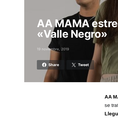
AA MAMA estren
«Valle Negro»
19 noviembre, 2019
Posted on
Share
Tweet
AA 
se tr
Lleg