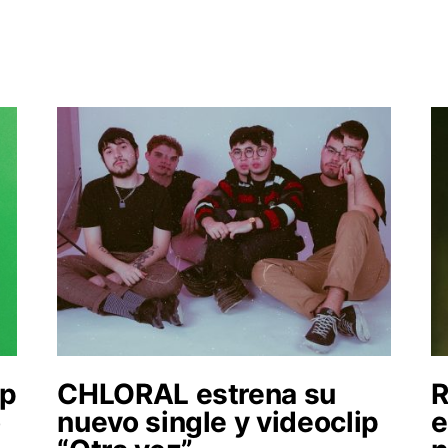
ip
CHLORAL estrena su
R
o
nuevo single y videoclip
e