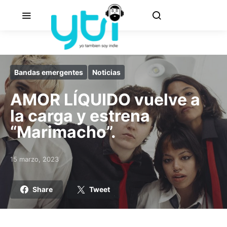
Bandas emergentes
Noticias
AMOR LÍQUIDO vuelve a
la carga y estrena
“Marimacho”.
15 marzo, 2023
Posted on
Share
Tweet