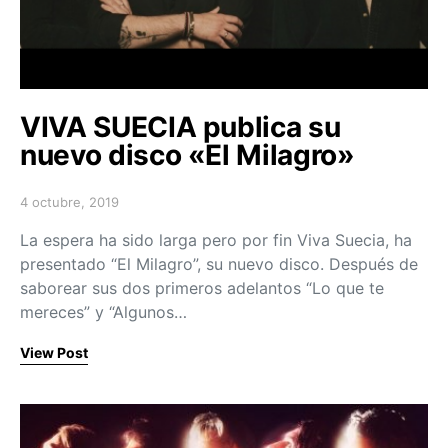
VIVA SUECIA publica su
nuevo disco «El Milagro»
4 octubre, 2019
Posted on
La espera ha sido larga pero por fin Viva Suecia, ha
presentado “El Milagro”, su nuevo disco. Después de
saborear sus dos primeros adelantos “Lo que te
mereces” y “Algunos…
View Post