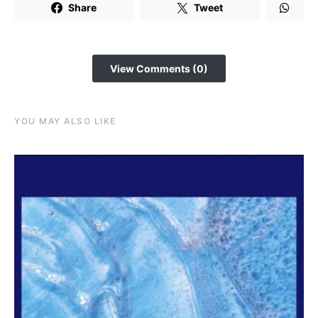
Share
Tweet
View Comments (0)
YOU MAY ALSO LIKE