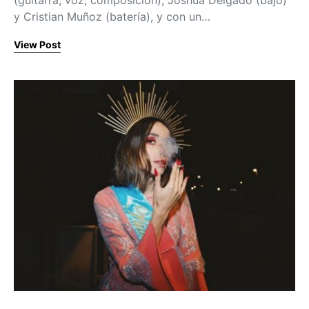
(guitarra, voz, composición), Joshua Delgado (bajo)
y Cristian Muñoz (batería), y con un…
View Post