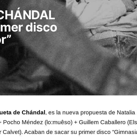
 CHÁNDAL
imer disco
r”
ueta de Chándal
, es la nueva propuesta de Natali
 + Pocho Méndez (lo:muêso) + Guillem Caballero (Els 
r Calvet). Acaban de sacar su primer disco “Gimnasi