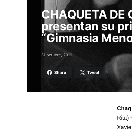
CHAQUETA DE
presentan su pr
“Gimnasia Meno
31 octubre, 2019
Posted on
Share
Tweet
Chaq
Rita)
Xavie