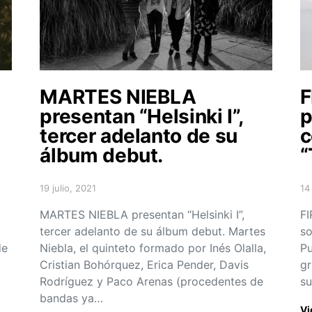
MARTES NIEBLA
F
presentan “Helsinki I”,
p
tercer adelanto de su
c
álbum debut.
“
19 julio, 2021
14
Posted on
Po
MARTES NIEBLA presentan “Helsinki I”,
F
tercer adelanto de su álbum debut. Martes
so
de
Niebla, el quinteto formado por Inés Olalla,
Pu
Cristian Bohórquez, Erica Pender, Davis
gr
Rodríguez y Paco Arenas (procedentes de
su
bandas ya…
Vi