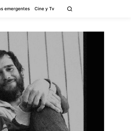
s emergentes
Cine y Tv