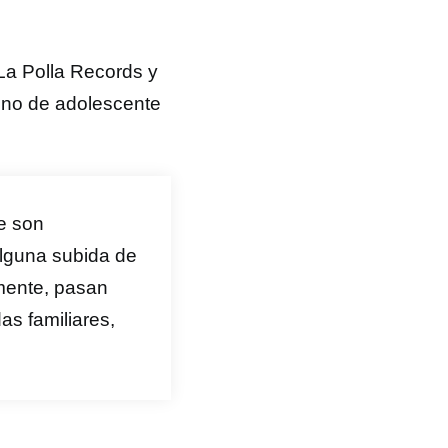
La Polla Records y
tono de adolescente
e son
lguna subida de
amente, pasan
das familiares,