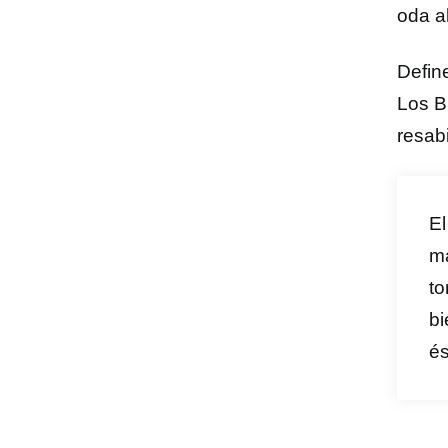
oda a
Defin
Los B
resabi
El
ma
to
bi
és