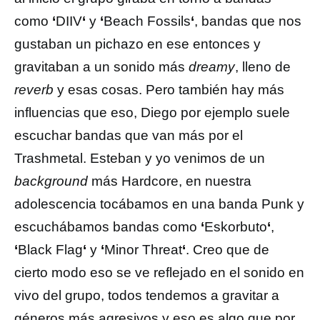
como
‘
DIIV
‘
y
‘
Beach Fossils
‘
, bandas que nos
gustaban un pichazo en ese entonces y
gravitaban a un sonido más
dreamy
, lleno de
reverb
y esas cosas. Pero también hay más
influencias que eso, Diego por ejemplo suele
escuchar bandas que van más por el
Trashmetal. Esteban y yo venimos de un
background
más Hardcore, en nuestra
adolescencia tocábamos en una banda Punk y
escuchábamos bandas como
‘
Eskorbuto
‘
,
‘
Black Flag
‘
y
‘
Minor Threat
‘
. Creo que de
cierto modo eso se ve reflejado en el sonido en
vivo del grupo, todos tendemos a gravitar a
géneros más agresivos y eso es algo que por