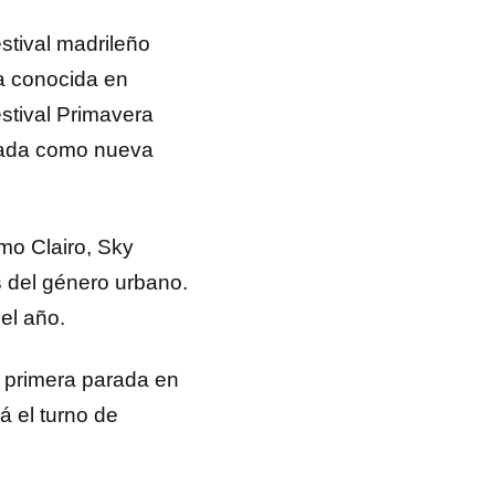
estival madrileño
ra conocida en
estival Primavera
rada como nueva
mo Clairo, Sky
s del género urbano.
el año.
u primera parada en
á el turno de