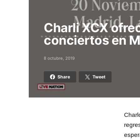
Charli XCX ofre
conciertos en M
8 octubre, 2019
Posted on
Share
Tweet
Charl
regre
esper