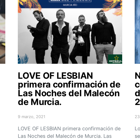
LOVE OF LESBIAN
N
primera confirmación de
c
Las Noches del Malecón
d
de Murcia.
2
9 marzo, 2021
23
Posted on
Po
LOVE OF LESBIAN primera confirmación de
Lo
Las Noches del Malecón de Murcia. Las
se