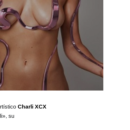
tístico
Charli XCX
i», su