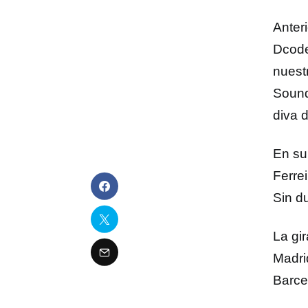
Anteri
Dcode
nuestr
Sound
diva d
En su
Ferre
Sin d
La gi
Madri
Barce