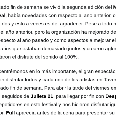
sado fin de semana se vivió la segunda edición del
M
val
, había novedades con respecto al año anterior, 
a dos y esto a veces es de agradecer. Pese a todo 
el año anterior, pero la organización ha mejorado d
especto al año pasado y como aspectos a mejorar el
arios que estaban demasiado juntos y crearon agl
ltaron el disfrute del sonido al 100%.
centrémonos en lo más importante, el gran espectác
on disfrutar todos y cada uno de los artistas en Tave
sado fin de semana. Para abrir la tarde del viernes
, seguidos de
Julieta 21
, para llegar por fin con
Des
epetidores en este festival y nos hicieron disfrutar i
or.
Full
aparecía antes de la cena para presentar su