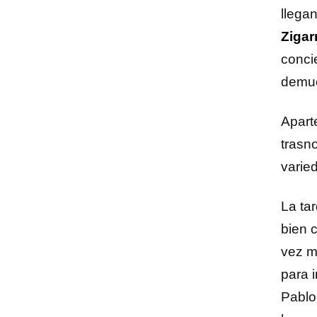
llega
Zigar
conci
demue
Apart
trasn
varie
La tar
bien 
vez m
para i
Pablo