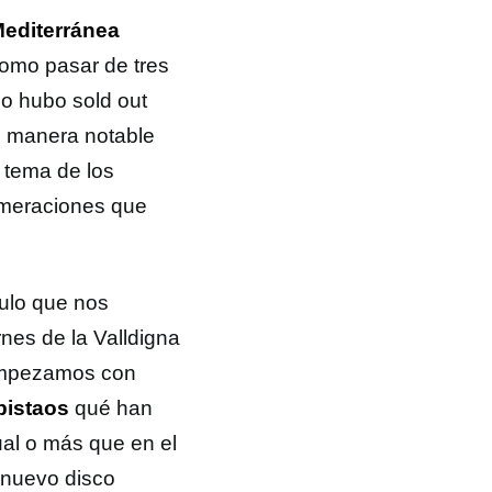
editerránea
como pasar de tres
no hubo sold out
e manera notable
 tema de los
omeraciones que
ulo que nos
rnes de la Valldigna
 empezamos con
pistaos
qué han
gual o más que en el
 nuevo disco