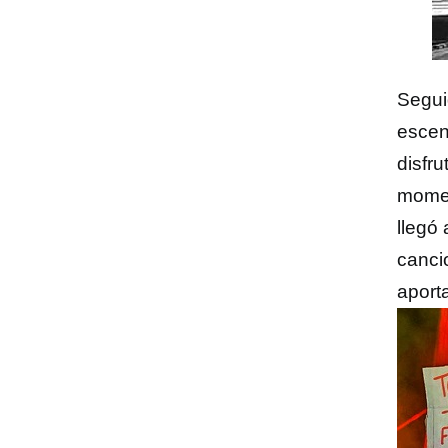
Segu
escen
disfr
momen
llegó 
canci
aport