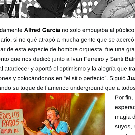
idamente
Alfred García
no solo empujaba al público
ario, si no qué atrapó a mucha gente que se acercó 
utar de esta especie de hombre orquesta, fue una gra
to que nos dedicó junto a Iván Ferreiro y Santi Ba
al atardecer y aportó el optimismo y la alegría que t
ones y colocándonos en “el sitio perfecto”. Siguió
Ju
ando su toque de flamenco underground que a todo
Por fin,
esperado
magia d
suyos, 