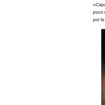
«Capa
poco 
por la