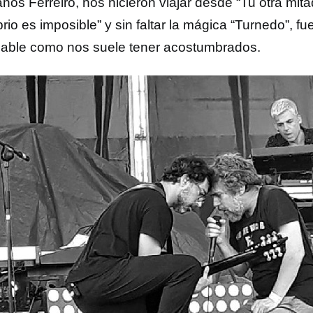
nos Ferreiro, nos hicieron viajar desde “Tu otra mit
brio es imposible” y sin faltar la mágica “Turnedo”, fu
able como nos suele tener acostumbrados.