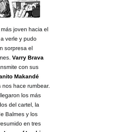
 más joven hacia el
a verle y pudo
n sorpresa el
lmes.
Varry Brava
ransmite con sus
anito Makandé
s nos hace rumbear.
 llegaron los más
s del cartel, la
e Balmes y los
resumido en tres