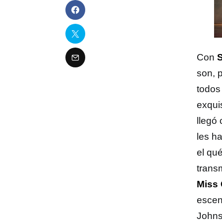
Con
son, 
todos 
exqui
llegó
les ha
el qu
trans
Miss 
escen
Johns