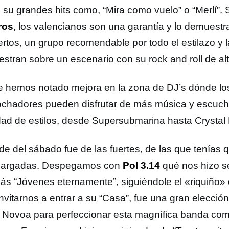
n su grandes hits como, “Mira como vuelo” o “Merlí”.
ros
, los valencianos son una garantía y lo demuest
ertos, un grupo recomendable por todo el estilazo y l
stran sobre un escenario con su rock and roll de al
e hemos notado mejora en la zona de DJ’s dónde l
ochadores pueden disfrutar de más música y escuch
dad de estilos, desde Supersubmarina hasta Crystal 
de del sábado fue de las fuertes, de las que tenías q
cargadas. Despegamos con
Pol 3.14
qué nos hizo s
ás “Jóvenes eternamente”, siguiéndole el «riquiño»
nvitarnos a entrar a su “Casa”, fue una gran elección
 Novoa para perfeccionar esta magnífica banda co