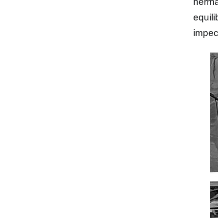
herma
equili
impec