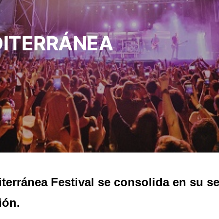
EDITERRÁNEA
terránea Festival se consolida en su 
ión.