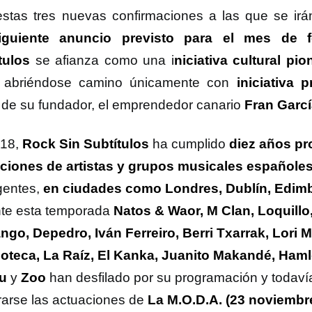
stas tres nuevas confirmaciones a las que se i
iguiente anuncio previsto para el mes de f
tulos
se afianza como una i
niciativa cultural pio
e abriéndose camino únicamente con
iniciativa 
 de su fundador, el emprendedor canario
Fran Garcí
018,
Rock Sin Subtítulos
ha cumplido
diez años p
ciones de artistas y grupos musicales españole
entes,
en ciudades como Londres, Dublín, Edimb
te esta temporada
Natos & Waor, M Clan, Loquillo
ngo, Depedro, Iván Ferreiro, Berri Txarrak, Lori 
poteca, La Raíz, El Kanka, Juanito Makandé, Hamle
u
y
Zoo
han desfilado por su programación y todav
rarse las actuaciones de
La M.O.D.A. (23 noviemb