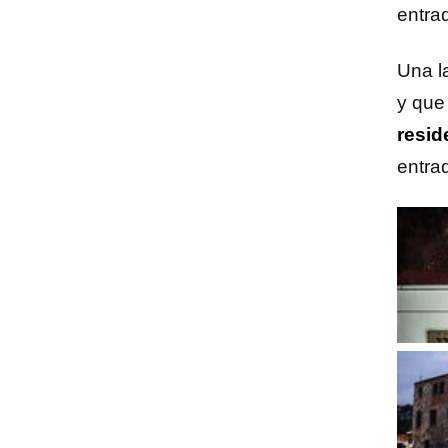
entra
Una l
y que
resid
entra