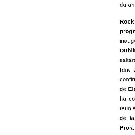
duran
Rock
progr
inaug
Dublí
salta
(día
confi
de
El
ha co
reuni
de la
Prok,