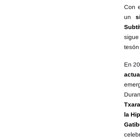
Con e
un
s
Subtí
sigu
tesón
En 2
actua
emerg
Duran
Txara
la Hi
Gatib
celeb