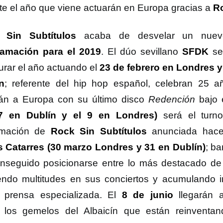
te el año que viene actuarán en Europa gracias a
Ro
 Sin Subtítulos
acaba de desvelar un nu
amación para el 2019
. El dúo sevillano
SFDK
se
urar el año actuando el
23 de febrero en Londres y 
n
; referente del hip hop español, celebran 25 
rán a Europa con su último disco
Redención
bajo 
 7 en Dublín y el 9 en Londres)
será el tur
rmación de
Rock Sin Subtítulos
anunciada hace
s Catarres
(30 marzo Londres y 31 en Dublín)
; b
nseguido posicionarse entre lo más destacado de
endo multitudes en sus conciertos y acumulando 
 prensa especializada. El
8 de junio
llegarán
los gemelos del Albaicín que están reinventa