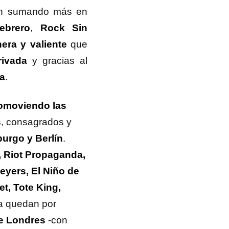
rán sumando más en
ebrero
,
Rock Sin
nera y valiente
que
privada
y gracias al
a
.
romoviendo las
s
, consagrados y
urgo y Berlín
.
, Riot Propaganda,
Meyers, El Niño de
t, Tote King,
ía quedan por
re Londres
-con