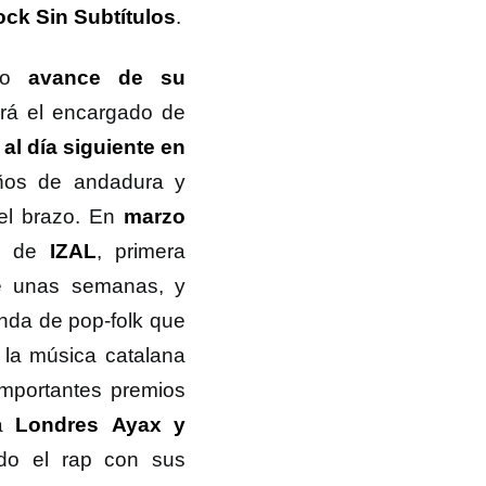
ck Sin Subtítulos
.
evo
avance de su
rá el encargado de
al día siguiente en
años de andadura y
el brazo. En
marzo
no de
IZAL
, primera
 unas semanas, y
anda de pop-folk que
 la música catalana
importantes premios
 a
Londres Ayax y
ndo el rap con sus