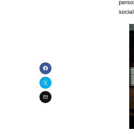
perso
socia