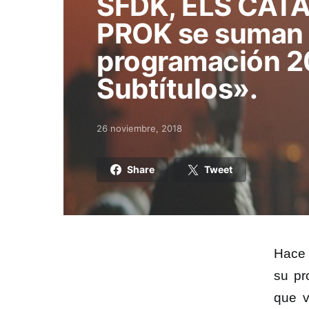
SFDK, ELS CAT
PROK se suman a
programación 2
Subtítulos».
26 noviembre, 2018
Posted on
Share
Tweet
Hace u
su pr
que v