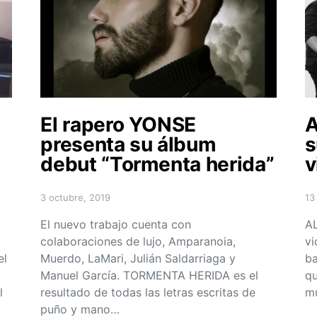
El rapero YONSE
A
presenta su álbum
s
debut “Tormenta herida”
v
3 octubre, 2019
13
Posted on
Po
El nuevo trabajo cuenta con
AL
colaboraciones de lujo, Amparanoia,
vi
el
Muerdo, LaMari, Julián Saldarriaga y
ba
Manuel García. TORMENTA HERIDA es el
qu
l
resultado de todas las letras escritas de
mú
puño y mano…