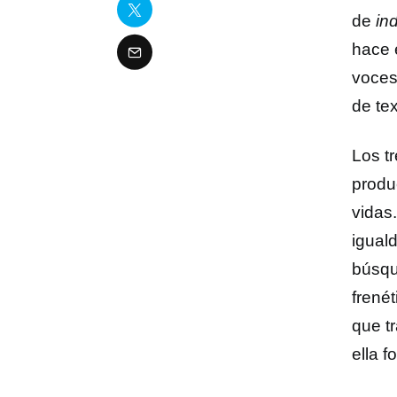
de
in
hace 
voces
de te
Los t
produ
vidas
igual
búsqu
frené
que tr
ella f