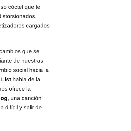
so cóctel que te
distorsionados,
tetizadores cargados
 cambios que se
iante de nuestras
bio social hacia la
List
habla de la
os ofrece la
Fog
, una canción
ifícil y salir de