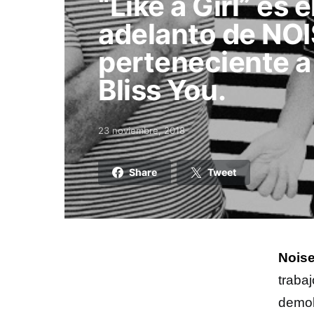
“Like a Girl” es 
adelanto de NO
perteneciente a
Bliss You.
23 noviembre, 2018
Posted on
Share
Tweet
Nois
trabaj
demol