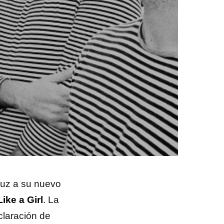
luz a su nuevo
Like a Girl
. La
claración de