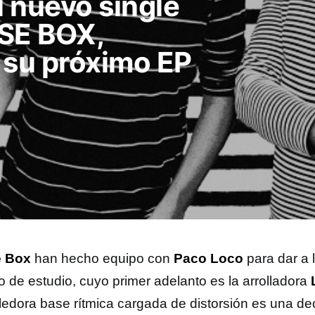
el nuevo single
ISE BOX,
 su próximo EP
e Box
han hecho equipo con
Paco Loco
para dar a 
o de estudio, cuyo primer adelanto es la arrolladora
edora base rítmica cargada de distorsión es una de