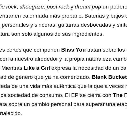
die rock
,
shoegaze
,
post rock
y
dream pop
un podero
entrar en calor nada más probarlo. Baterías y bajos 
 personales y sinceras, guitarras desbocadas y sin
xtura son solo algunos de sus ingredientes.
res cortes que componen
Bliss You
tratan sobre los
cen a nuestro alrededor y la propia naturaleza camb
. Mientras
Like a Girl
expresa la necesidad de un cam
dad de género que ya ha comenzado,
Blank Bucket 
eda de una vida más auténtica que la que a veces n
tica sociedad de consumo. El EP se cierra con
The 
ata sobre un cambio personal para superar una etapa d
ortalecido.