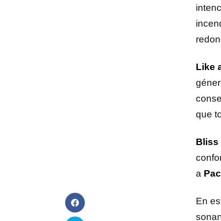
inten
incen
redon
Like a
géner
conse
que to
Bliss
confo
a
Pac
En es
sonan