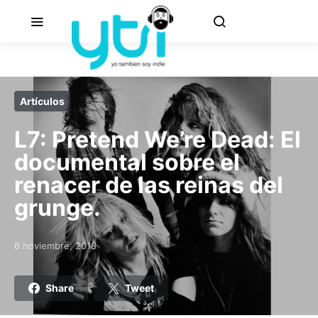
Artículos
L7: Pretend We’re Dead: El
documental sobre el
renacer de las reinas del
grunge.
6 noviembre, 2018
Posted on
Share
Tweet