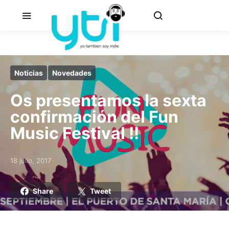
Noticias
Novedades
Os presentamos la sexta
confirmación del Fun
Music Festival !!
18 julio, 2017
Posted on
Share
Tweet