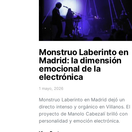
Monstruo Laberinto en
Madrid: la dimensión
emocional de la
electrónica
1 mayo, 2026
Posted on
Monstruo Laberinto en Madrid dejó un
directo intenso y orgánico en Villanos. El
proyecto de Manolo Cabezalí brilló con
personalidad y emoción electrónica.