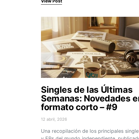
View Post
Singles de las Últimas
Semanas: Novedades e
formato corto – #9
12 abril, 2026
Posted on
Una recopilación de los principales single
y EPs del mundo independiente, publicad