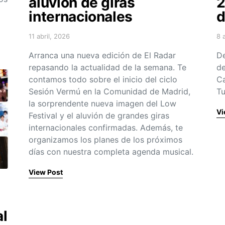
aluvión de giras
2
internacionales
d
11 abril, 2026
8 
Posted on
Po
Arranca una nueva edición de El Radar
De
repasando la actualidad de la semana. Te
de
contamos todo sobre el inicio del ciclo
Ca
Sesión Vermú en la Comunidad de Madrid,
Tu
la sorprendente nueva imagen del Low
Vi
Festival y el aluvión de grandes giras
internacionales confirmadas. Además, te
organizamos los planes de los próximos
días con nuestra completa agenda musical.
View Post
a
al