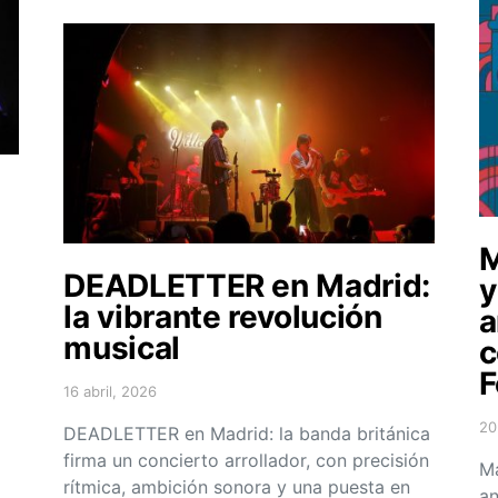
M
DEADLETTER en Madrid:
y
la vibrante revolución
a
musical
c
F
16 abril, 2026
Posted on
20
DEADLETTER en Madrid: la banda británica
Po
firma un concierto arrollador, con precisión
Ma
rítmica, ambición sonora y una puesta en
an