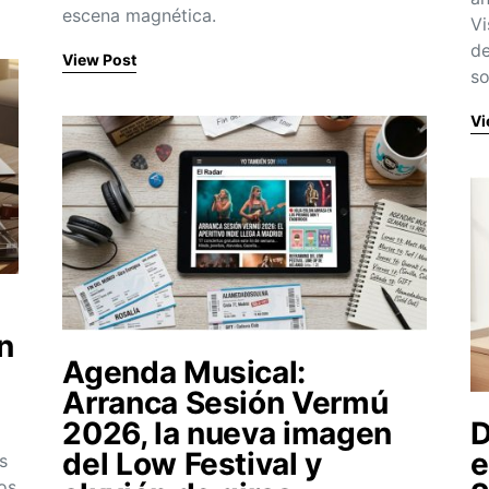
escena magnética.
Vi
de
View Post
so
Vi
n
Agenda Musical:
Arranca Sesión Vermú
2026, la nueva imagen
D
del Low Festival y
e
s
os