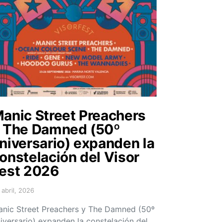
anic Street Preachers
 The Damned (50º
niversario) expanden la
onstelación del Visor
est 2026
 abril, 2026
sted on
nic Street Preachers y The Damned (50º
iversario) expanden la constelación del