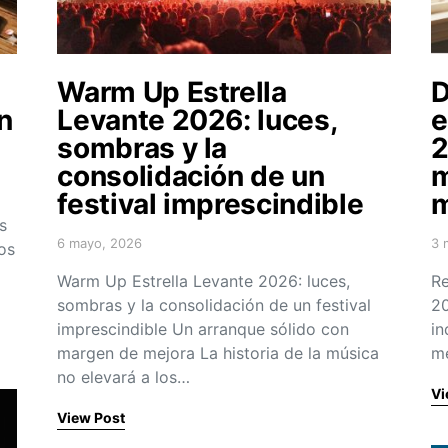
Warm Up Estrella
D
n
Levante 2026: luces,
e
sombras y la
2
consolidación de un
m
festival imprescindible
m
s
6 mayo, 2026
3 
os
Posted on
Po
Warm Up Estrella Levante 2026: luces,
Re
sombras y la consolidación de un festival
20
imprescindible Un arranque sólido con
in
margen de mejora La historia de la música
me
no elevará a los…
Vi
View Post