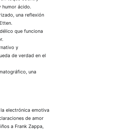
y humor ácido.
rizado, una reflexión
Etten.
délico que funciona
r.
rnativo y
ueda de verdad en el
matográfico, una
 la electrónica emotiva
eclaraciones de amor
uiños a Frank Zappa,