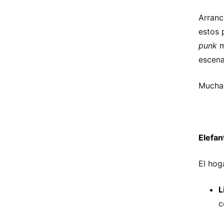
Arranc
estos 
punk
m
escena
Muchas
Elefan
El hog
L
c