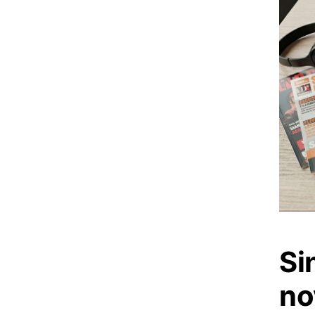
Si
no