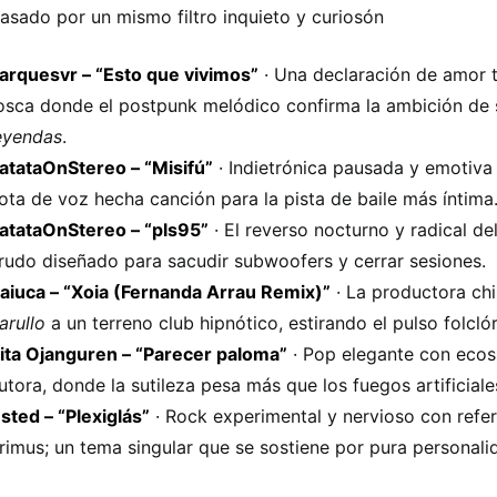
asado por un mismo filtro inquieto y curiosón
arquesvr – “Esto que vivimos”
· Una declaración de amor 
osca donde el postpunk melódico confirma la ambición de
eyendas
.
atataOnStereo – “Misifú”
· Indietrónica pausada y emotiva
ota de voz hecha canción para la pista de baile más íntima
atataOnStereo – “pls95”
· El reverso nocturno y radical del
rudo diseñado para sacudir subwoofers y cerrar sesiones.
aiuca – “Xoia (Fernanda Arrau Remix)”
· La productora chi
arullo
a un terreno club hipnótico, estirando el pulso folclór
ita Ojanguren – “Parecer paloma”
· Pop elegante con ecos
utora, donde la sutileza pesa más que los fuegos artificiale
sted – “Plexiglás”
· Rock experimental y nervioso con refe
rimus; un tema singular que se sostiene por pura personali