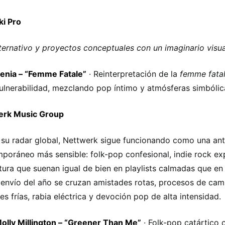
ki Pro
ternativo y proyectos conceptuales con un imaginario visua
enia – “Femme Fatale”
· Reinterpretación de la
femme fata
ulnerabilidad, mezclando pop íntimo y atmósferas simbólic
erk Music Group
su radar global, Nettwerk sigue funcionando como una ant
poráneo más sensible: folk-pop confesional, indie rock ex
tura que suenan igual de bien en playlists calmadas que en 
 envío del año se cruzan amistades rotas, procesos de cam
es frías, rabia eléctrica y devoción pop de alta intensidad.
olly Millington – “Greener Than Me”
· Folk-pop catártico 