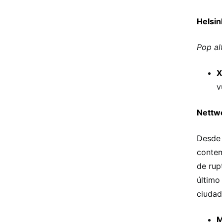
Helsin
Pop al
X
v
Nettw
Desde 
contem
de rup
último
ciudad
M