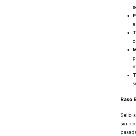
s
P
e
T
c
M
p
m
T
s
Raso E
Sello 
sin pe
pasada