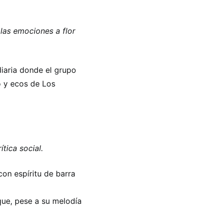
 las emociones a flor
diaria donde el grupo
o y ecos de Los
tica social.
on espíritu de barra
 que, pese a su melodía