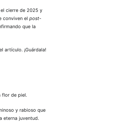
l cierre de 2025 y
e conviven el
post-
nfirmando que la
del artículo. ¡Guárdala!
flor de piel.
inoso y rabioso que
a eterna juventud.