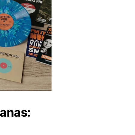
manas: