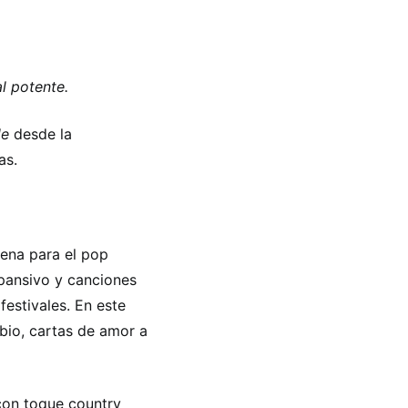
l potente.
le
desde la
as.
ena para el pop
pansivo y canciones
festivales. En este
bio, cartas de amor a
con toque country