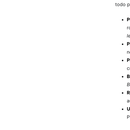
todo p
P
r
l
P
n
P
c
B
B
R
a
U
P