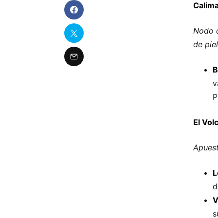
Calim
Nodo d
de piel
B
v
P
El Vol
Apuest
L
d
V
s