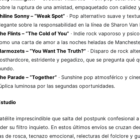
obre la ruptura de una amistad, empaquetado con calidez 
hiline Sonny – “Weak Spot”
· Pop alternativo suave y textu
legante sobre la responsabilidad en la línea de Sharon Van 
he Flints – “The Cold of You”
· Indie rock vaporoso y psico
omo una carta de amor a las noches heladas de Mancheste
armozets – “You Want The Truth?”
· Disparo de rock alte
osthardcore, estridente y pegadizo, que se pregunta qué q
undo.
he Parade – “Together”
· Sunshine pop atmosférico y cine
úplica luminosa por las segundas oportunidades.
studio
satélite imprescindible que salta del postpunk confesional a
rder su filtro inquieto. En estos últimos envíos se cruzan d
s de rosca, tecnazo emocional, relecturas del folclore y g