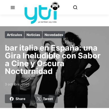
Artículos
Noticias
Novedades
bar italia en España: una
Gira Ineludible con Sabor
a Cine y Oscura
Nocturnidad
3 octubre, 2025
Posted on
Share
Tweet