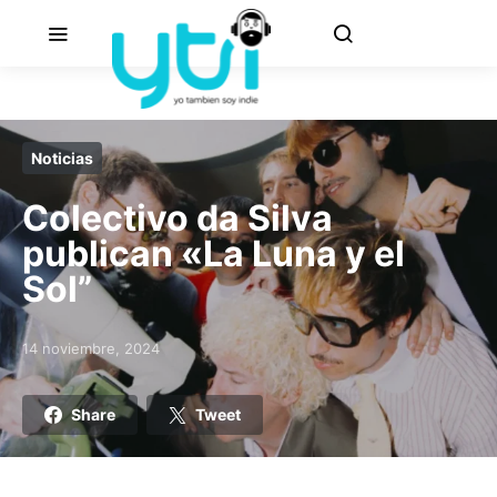
Noticias
Colectivo da Silva
publican «La Luna y el
Sol”
14 noviembre, 2024
Posted on
Share
Tweet