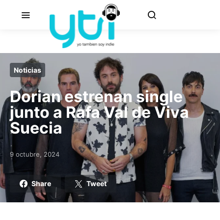
Noticias
Dorian estrenan single
junto a Rafa Val de Viva
Suecia
9 octubre, 2024
Posted on
Share
Tweet