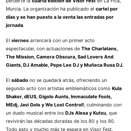
perderte la
cuarta edición de Visor Fest
en La Fica,
Murcia. La organización ha publicado el
cartel por
días y se han puesto a la venta las entradas por
jornada
.
El
viernes
arrancará con un primer acto
espectacular, con actuaciones de
The Charlatans,
The Mission, Camera Obscura, Sad Lovers And
Giants, DJ Amable, Pepe Lee DJ y Muñeca Rusa DJ.
El
sábado
no se quedará atrás, ofreciendo un
segundo acto con artistas emblemáticos como
Kula
Shaker, dEUS, Gigolo Aunts, Immaculate Fools,
MEdj, Javi Golo y We Lost Control!
, culminando con
un duelo musical entre los
DJs Alesa y Kutxu
, que
revivirán las décadas doradas de los 80 y los 90.
Todo esto y mucho más te espera en Visor Fest.