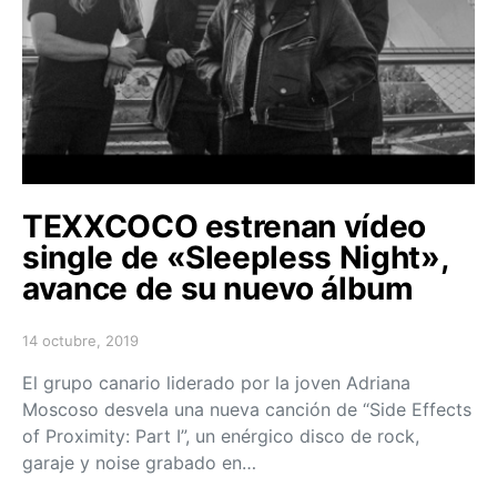
TEXXCOCO estrenan vídeo
single de «Sleepless Night»,
avance de su nuevo álbum
14 octubre, 2019
Posted on
El grupo canario liderado por la joven Adriana
Moscoso desvela una nueva canción de “Side Effects
of Proximity: Part I”, un enérgico disco de rock,
garaje y noise grabado en…