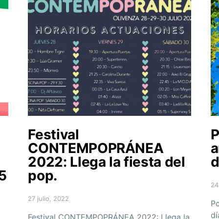
Festival
P
CONTEMPOPRÁNEA
a
2022: Llega la fiesta del
d
5
pop.
24
Po
27 julio, 2022
Posted on
Po
dí
Festival CONTEMPOPRÁNEA 2022: Llega la