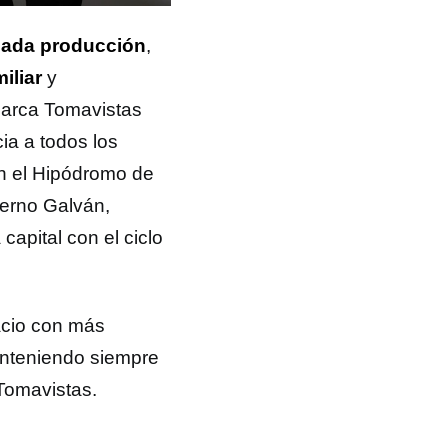
ada producción
,
miliar
y
 marca Tomavistas
ia a todos los
en el Hipódromo de
ierno Galván,
apital con el ciclo
acio con más
nteniendo siempre
 Tomavistas.