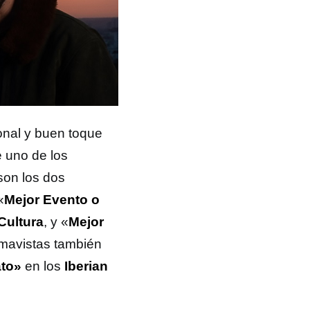
onal y buen toque
e uno de los
son los dos
«
Mejor Evento o
Cultura
, y «
Mejor
omavistas también
ato»
en los
Iberian