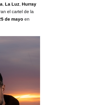
ba
,
La Luz
,
Hurray
an el cartel de la
 25 de mayo
en