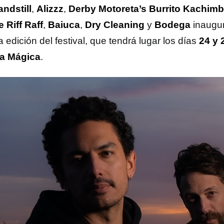
andstill
,
Alizzz
,
Derby Motoreta’s Burrito Kachim
e Riff Raff
,
Baiuca
,
Dry Cleaning
y
Bodega
inaugur
 edición del festival, que tendrá lugar los días
24 y
a Mágica
.