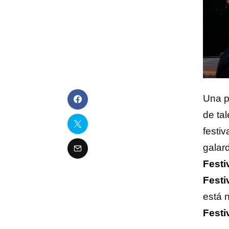
Una p
de tal
festi
galar
Festi
Festi
está
Festi