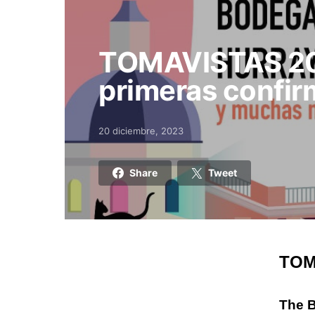
TOMAVISTAS 20
primeras confir
20 diciembre, 2023
Posted on
Share
Tweet
TOMA
The B