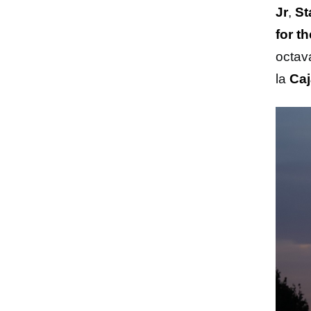
Jr
,
St
for th
octava
la
Caj