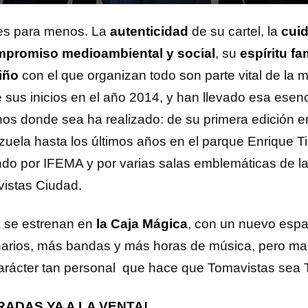
es para menos. La
autenticidad
de su cartel, la
cuid
promiso medioambiental y social
, su
espíritu fa
riño
con el que organizan todo son parte vital de la
 sus inicios en el año 2014, y han llevado esa esenc
nos donde sea ha realizado: de su primera edición 
rzuela hasta los últimos años en el parque Enrique T
do por IFEMA y por varias salas emblemáticas de la c
istas Ciudad.
 se estrenan en
la Caja Mágica
, con un nuevo esp
arios, más bandas y más horas de música, pero ma
arácter tan personal que hace que Tomavistas sea
RADAS YA A LA VENTA!