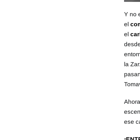
Y no 
el
com
el
ca
desde
entor
la Za
pasan
Tomav
Ahora
escen
ese c
¡ENT