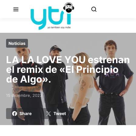
Noticias
LA LA LOVE YOU estrenan
el remix de «El Principio
de Algo».
15 diciembre, 2023
Posted on
Share
Tweet