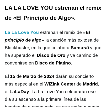
LA LA LOVE YOU estrenan el remix
de «El Principio de Algo».
La La Love You
estrenan el remix de
«El
principio de algo»
la canción más exitosa de
Blockbuster, en la que colabora
Samuraï
y que
ha superado el
Disco de Oro
y va camino de
convertirse en
Disco de Platino
.
El
15
de
Marzo
de
2024
darán su concierto
más especial en el
WiZink Center
de
Madrid
,
el
LaLaDay
. La La Love You celebrarán ese
dia su ascenso a la primera línea de las
bandas de nuestro país, ya que están a punto