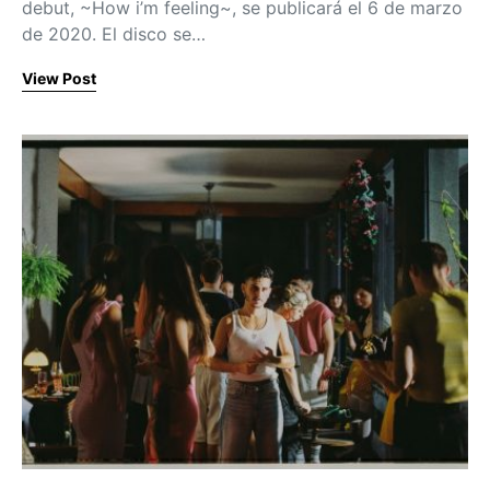
debut, ~How i’m feeling~, se publicará el 6 de marzo
de 2020. El disco se…
View Post