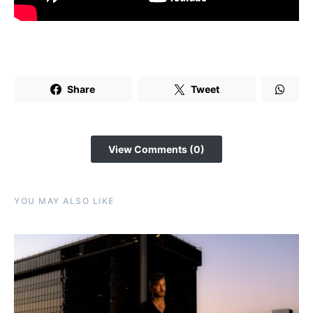
Share
Tweet
View Comments (0)
YOU MAY ALSO LIKE