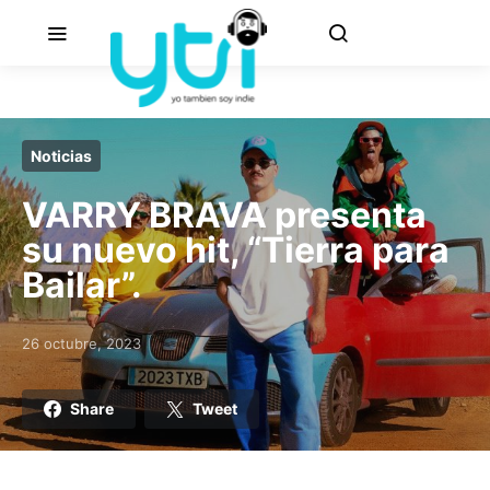
Noticias
VARRY BRAVA presenta
su nuevo hit, “Tierra para
Bailar”.
26 octubre, 2023
Posted on
Share
Tweet