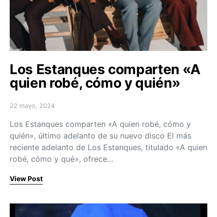
Los Estanques comparten «A
quien robé, cómo y quién»
22 mayo, 2024
Posted on
Los Estanques comparten «A quien robé, cómo y
quién», último adelanto de su nuevo disco El más
reciente adelanto de Los Estanques, titulado «A quien
robé, cómo y qué», ofrece…
View Post